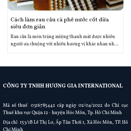
Cách làm rau câu cà phê nước cốt dừa
siêu đơn giản
Rau câu là món tráng miệng thanh mát được nhiều
người ưa chuộng với nhiều hương vị khác nhau như:
lá dứa, matcha,… Để bổ sung thêm cho thực đơn làm
rau câu đa dạng hơn hãy cùng Nguyên phụ liệu thực
phẩm Hương Gia vào bếp khám phá công thức làm
rau câu cà phê nước cốt dừa cực kỳ đơn giản nhé!
CÔNG TY TNHH HƯƠNG GIA INTERNATIONAL
---
Mã số thuế
:
0316785442 cấp ngày 02/04/2022 do Chi cục
Thuế khu vực Quận 12 - huyện Hóc Môn, Tp. Hồ Chí Minh
Địa chỉ
:
153/1B Lê Thị Lơ, Ấp Tân Thới 1, Xã Hóc Môn, TP. Hồ
Chí Minh