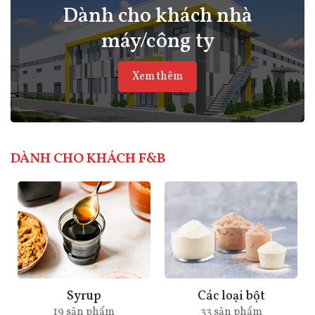
Dành cho khách nhà
máy/công ty
Xem thêm
DÀNH CHO KHÁCH F&B
yrup
Các loại bột
Sinh 
sản phẩm
33 sản phẩm
6 Sản p