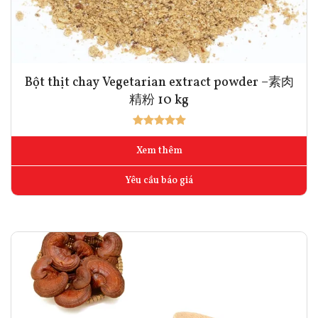
Bột thịt chay Vegetarian extract powder –素肉
精粉 10 kg
Xem thêm
Yêu cầu báo giá