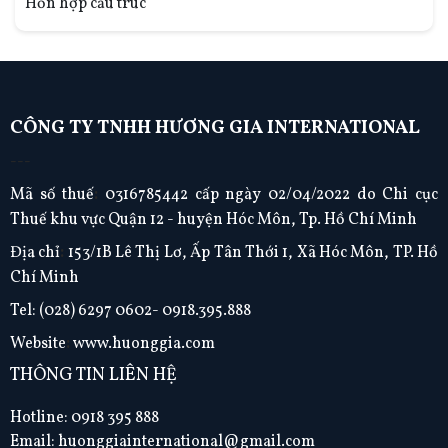
Hỗn hợp cấu trúc
CÔNG TY TNHH HƯƠNG GIA INTERNATIONAL
---
Mã số thuế
:
0316785442 cấp ngày 02/04/2022 do Chi cục
Thuế khu vực Quận 12 - huyện Hóc Môn, Tp. Hồ Chí Minh
Địa chỉ
:
153/1B Lê Thị Lơ, Ấp Tân Thới 1, Xã Hóc Môn, TP. Hồ
Chí Minh
Tel:
(028) 6297 0602- 0918.395.888
Website
:
www.huonggia.com
THÔNG TIN LIÊN HỆ
Hotline: 0918 395 888
Email: huonggiainternational@gmail.com