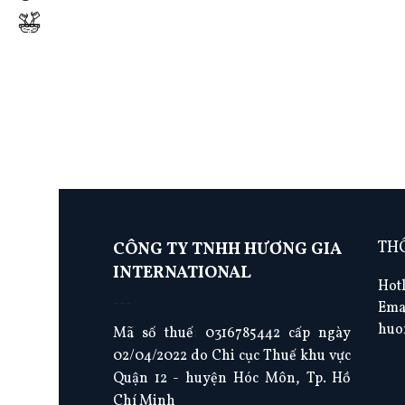
THÔ
CÔNG TY TNHH HƯƠNG GIA
INTERNATIONAL
Hotl
---
Ema
huo
Mã số thuế
:
0316785442 cấp ngày
02/04/2022 do Chi cục Thuế khu vực
Quận 12 - huyện Hóc Môn, Tp. Hồ
Chí Minh