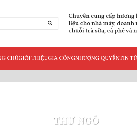
Chuyên cung cấp hương l
liệu cho nhà máy, doanh
chuỗi trà sữa, cà phê và 
NG CHỦ
GIỚI THIỆU
GIA CÔNG
NHƯỢNG QUYỀN
TIN T
THƯ NGỎ