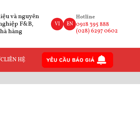
iệu và nguyên
Hotline
 nghiệp F&B,
VI
EN
0918 395 888
nhà hàng
(028) 6297 0602
ỨC
LIÊN HỆ