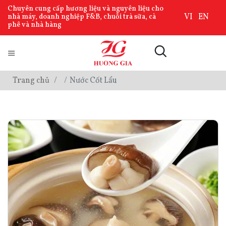
Chuyên cung cấp hương liệu và nguyên liệu cho
VI
EN
nhà máy, doanh nghiệp F&B, chuỗi trà sữa, cà
phê và nhà hàng
Trang chủ
Nước Cốt Lẩu