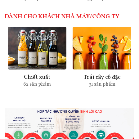
DÀNH CHO KHÁCH NHÀ MÁY/CÔNG TY
t
Trái cây cô đặc
Gia vị
m
31 sản phẩm
29 sản phẩm