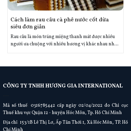
Cách làm rau câu cà phê nước cốt dừa
siêu đơn giản
Rau câu là món tráng miệng thanh mát được nhiều
người ưa chuộng với nhiều hương vị khác nhau như:
lá dứa, matcha,… Để bổ sung thêm cho thực đơn làm
rau câu đa dạng hơn hãy cùng Nguyên phụ liệu thực
phẩm Hương Gia vào bếp khám phá công thức làm
rau câu cà phê nước cốt dừa cực kỳ đơn giản nhé!
CÔNG TY TNHH HƯƠNG GIA INTERNATIONAL
---
Mã số thuế
:
0316785442 cấp ngày 02/04/2022 do Chi cục
Thuế khu vực Quận 12 - huyện Hóc Môn, Tp. Hồ Chí Minh
Địa chỉ
:
153/1B Lê Thị Lơ, Ấp Tân Thới 1, Xã Hóc Môn, TP. Hồ
Chí Minh