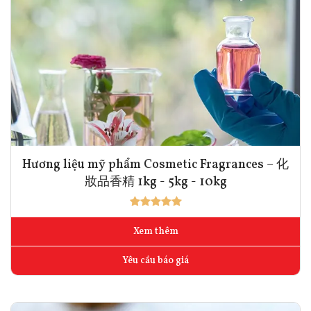
Hương liệu mỹ phẩm Cosmetic Fragrances – 化
妝品香精 1kg - 5kg - 10kg
Xem thêm
Yêu cầu báo giá