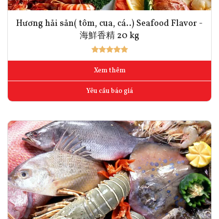
Hương hải sản( tôm, cua, cá..) Seafood Flavor -
海鮮香精 20 kg
Xem thêm
Yêu cầu báo giá