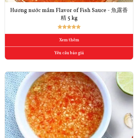
Hương nước mắm Flavor of Fish Sauce - 魚露香
精 5 kg
Xem thêm
Yêu cầu báo giá