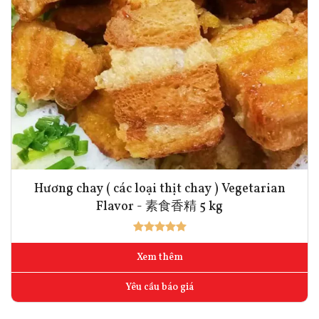
Hương chay ( các loại thịt chay ) Vegetarian
Flavor - 素食香精 5 kg
Xem thêm
Yêu cầu báo giá