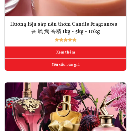
Hương liệu sáp nến thơm Candle Fragrances -
香 蠟 燭 香精 1kg - 5kg - 10kg
Xem thêm
Yêu cầu báo giá