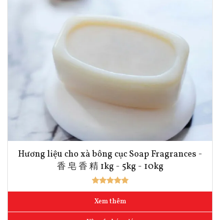
Hương liệu cho xà bông cục Soap Fragrances -
香 皂 香 精 1kg - 5kg - 10kg
Xem thêm