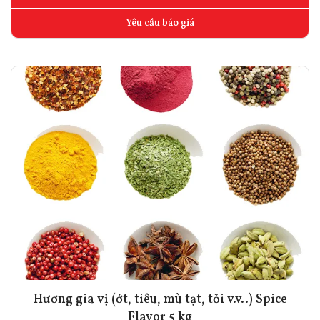
Yêu cầu báo giá
Hương gia vị (ớt, tiêu, mù tạt, tỏi v.v..) Spice
Flavor 5 kg