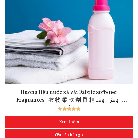
Hương liệu nước xả vải Fabric softener
Fragrances -衣 物 柔 軟 劑 香 精 1kg - 5kg -
10kg
Xem thêm
Yêu cầu báo giá