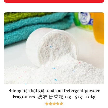
Hương liệu bột giặt quần áo Detergent powder
Fragrances -洗 衣 粉 香 精 1kg - 5kg - 10kg