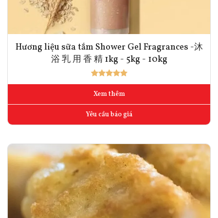
Hương liệu sữa tắm Shower Gel Fragrances -沐
浴 乳 用 香 精 1kg - 5kg - 10kg
Xem thêm
Yêu cầu báo giá