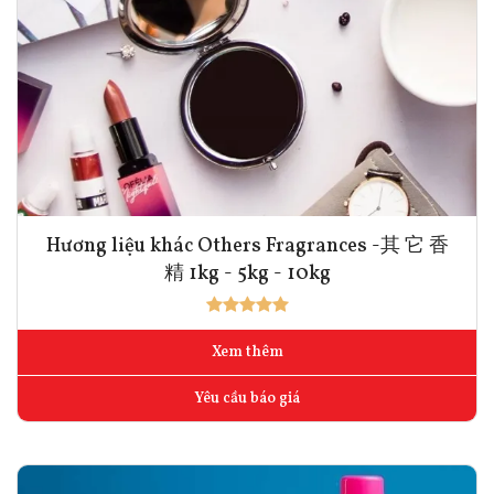
Hương liệu khác Others Fragrances -其 它 香
精 1kg - 5kg - 10kg
Xem thêm
Yêu cầu báo giá