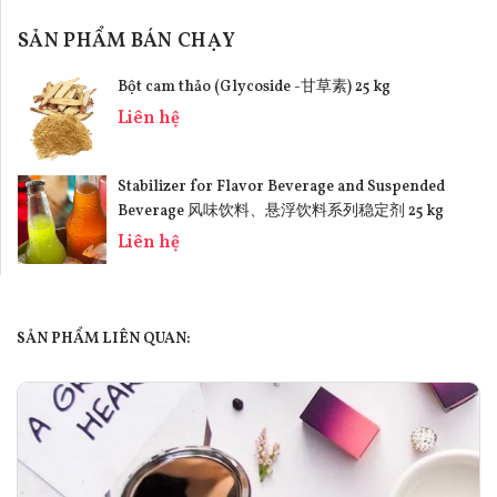
SẢN PHẨM BÁN CHẠY
Bột cam thảo (Glycoside -甘草素) 25 kg
Liên hệ
Stabilizer for Flavor Beverage and Suspended
Beverage 风味饮料、悬浮饮料系列稳定剂 25 kg
Liên hệ
SẢN PHẨM LIÊN QUAN: