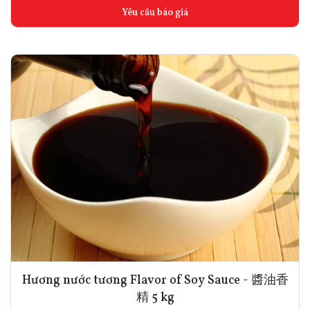
Yêu cầu báo giá
Hương nước tương Flavor of Soy Sauce - 醬油香
精 5 kg