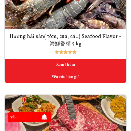
Hương hải sản( tôm, cua, cá..) Seafood Flavor -
海鮮香精 5 kg
Xem thêm
Yêu cầu báo giá