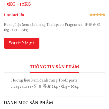
- 5KG - 10KG
Contact Us
Hương liệu kem đánh răng Toothpaste Fragrances -牙 膏 香 精
1kg - 5kg - 10kg
Yêu cầu báo giá
THÔNG TIN SẢN PHẨM
Hương liệu kem đánh răng Toothpaste
Fragrances -牙 膏 香 精 1kg - 5kg - 10kg
DANH MỤC SẢN PHẨM