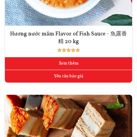
Hương nước mắm Flavor of Fish Sauce - 魚露香
精 20 kg
Xem thêm
Yêu cầu báo giá