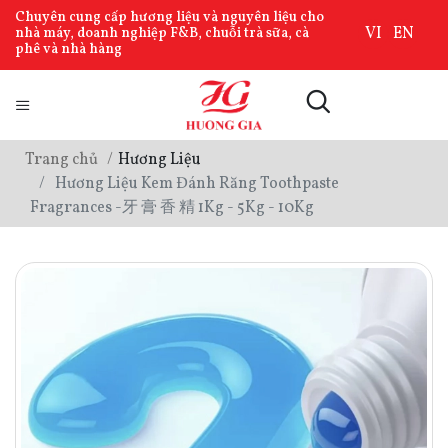
Chuyên cung cấp hương liệu và nguyên liệu cho
VI
EN
nhà máy, doanh nghiệp F&B, chuỗi trà sữa, cà
phê và nhà hàng
Trang chủ
Hương Liệu
Hương Liệu Kem Đánh Răng Toothpaste
Fragrances -牙 膏 香 精 1Kg - 5Kg - 10Kg