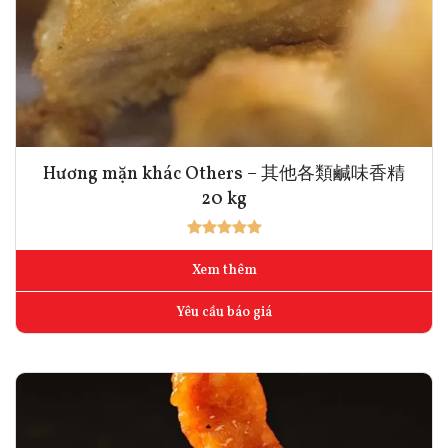
Hương mặn khác Others – 其他各類鹹味香精
20 kg
Xem thêm
Yêu cầu báo giá