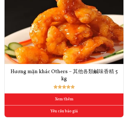
Hương mặn khác Others – 其他各類鹹味香精 5
kg
Xem thêm
Yêu cầu báo giá