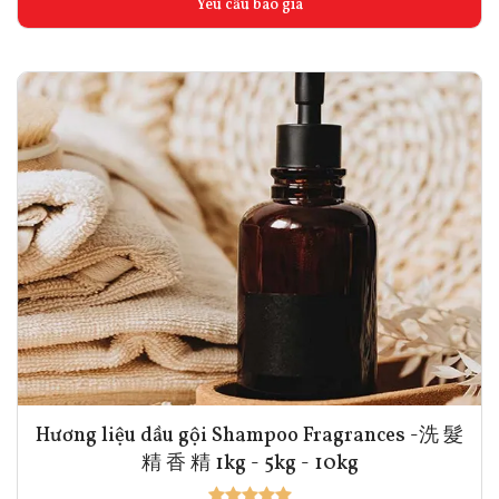
Yêu cầu báo giá
Hương liệu dầu gội Shampoo Fragrances -洗 髮
精 香 精 1kg - 5kg - 10kg