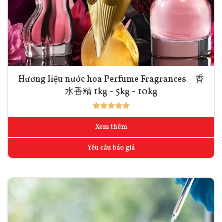
Hương liệu nước hoa Perfume Fragrances – 香
水香精 1kg - 5kg - 10kg
Xem thêm
Yêu cầu báo giá