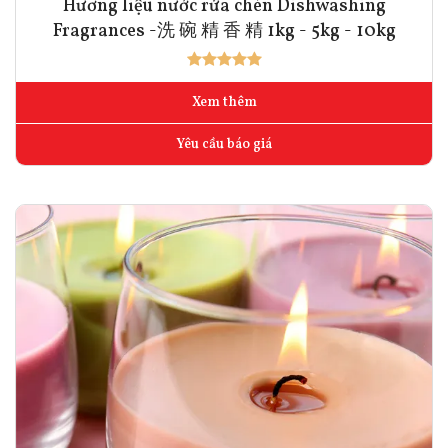
Hương liệu nước rửa chén Dishwashing
Fragrances -洗 碗 精 香 精 1kg - 5kg - 10kg
Xem thêm
Yêu cầu báo giá