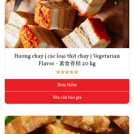
Hương chay ( các loại thịt chay ) Vegetarian
Flavor - 素食香精 20 kg
Xem thêm
Yêu cầu báo giá