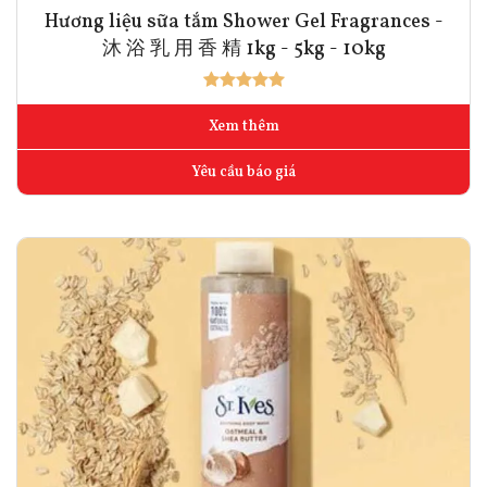
Hương liệu sữa tắm Shower Gel Fragrances -
沐 浴 乳 用 香 精 1kg - 5kg - 10kg
Xem thêm
Yêu cầu báo giá