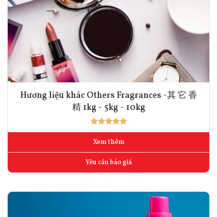
Hương liệu khác Others Fragrances -其 它 香
精 1kg - 5kg - 10kg
Xem thêm
Yêu cầu báo giá