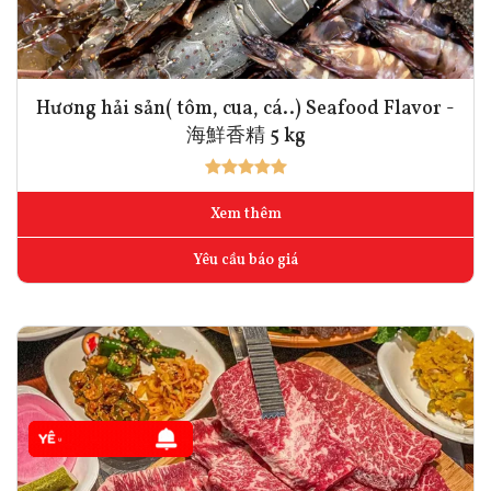
Hương hải sản( tôm, cua, cá..) Seafood Flavor -
海鮮香精 5 kg
Xem thêm
Yêu cầu báo giá