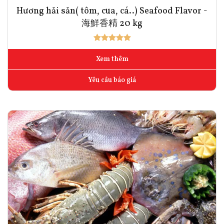
Hương hải sản( tôm, cua, cá..) Seafood Flavor -
海鮮香精 20 kg
Xem thêm
Yêu cầu báo giá