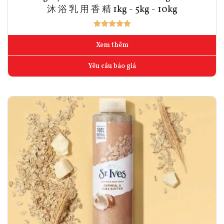
沐 浴 乳 用 香 精 1kg - 5kg - 10kg
Xem thêm
Yêu cầu báo giá