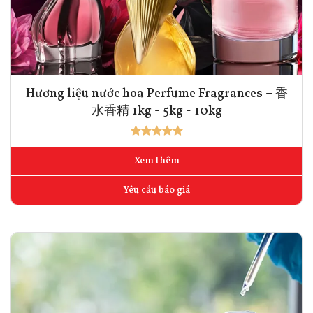
Hương liệu nước hoa Perfume Fragrances – 香
水香精 1kg - 5kg - 10kg
Xem thêm
Yêu cầu báo giá