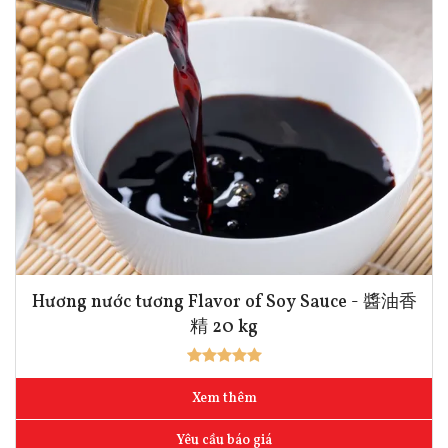
Hương nước tương Flavor of Soy Sauce - 醬油香
精 20 kg
Xem thêm
Yêu cầu báo giá