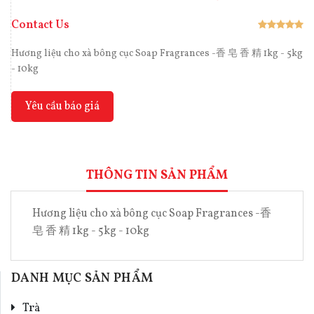
Contact Us
Hương liệu cho xà bông cục Soap Fragrances -香 皂 香 精 1kg - 5kg
- 10kg
Yêu cầu báo giá
THÔNG TIN SẢN PHẨM
Hương liệu cho xà bông cục Soap Fragrances -香
皂 香 精 1kg - 5kg - 10kg
DANH MỤC SẢN PHẨM
Trà