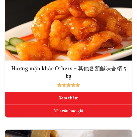
Hương mặn khác Others – 其他各類鹹味香精 5
kg
Xem thêm
Yêu cầu báo giá