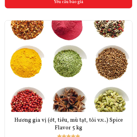
Yêu cầu báo giá
Hương gia vị (ớt, tiêu, mù tạt, tỏi v.v..) Spice
Flavor 5 kg