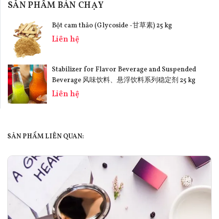
SẢN PHẨM BÁN CHẠY
Bột cam thảo (Glycoside -甘草素) 25 kg
Liên hệ
Stabilizer for Flavor Beverage and Suspended
Beverage 风味饮料、悬浮饮料系列稳定剂 25 kg
Liên hệ
SẢN PHẨM LIÊN QUAN: