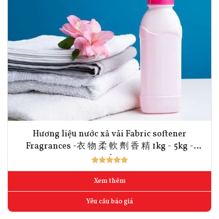
Hương liệu nước xả vải Fabric softener
Fragrances -衣 物 柔 軟 劑 香 精 1kg - 5kg -
10kg
Xem thêm
Yêu cầu báo giá