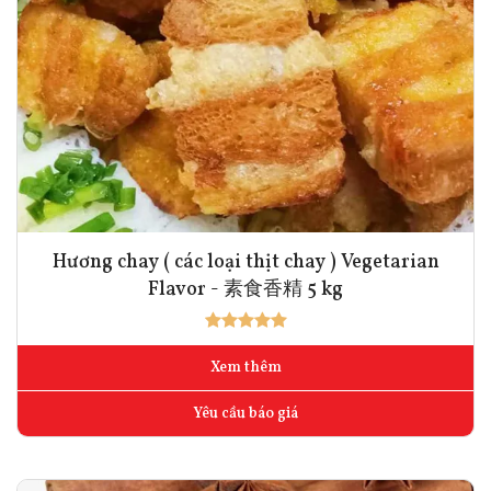
Hương chay ( các loại thịt chay ) Vegetarian
Flavor - 素食香精 5 kg
Xem thêm
Yêu cầu báo giá