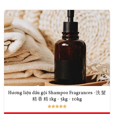
Hương liệu dầu gội Shampoo Fragrances -洗 髮
精 香 精 1kg - 5kg - 10kg