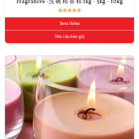
Fragrances -洗 碗 精 香 精 1kg - 5kg - 10kg
Xem thêm
Yêu cầu báo giá