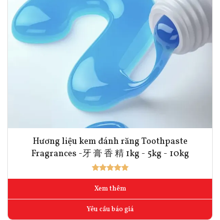
Hương liệu kem đánh răng Toothpaste
Fragrances -牙 膏 香 精 1kg - 5kg - 10kg
Xem thêm
Yêu cầu báo giá