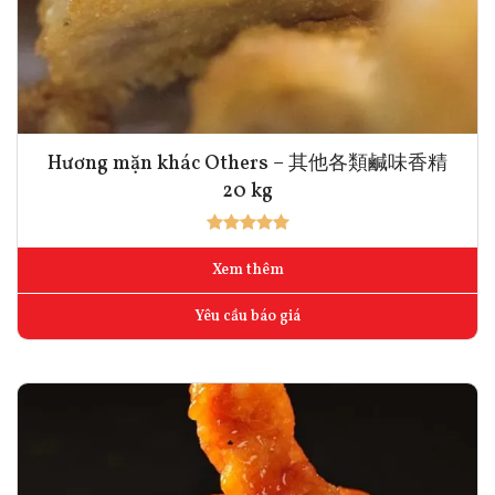
Hương mặn khác Others – 其他各類鹹味香精
20 kg
Xem thêm
Yêu cầu báo giá