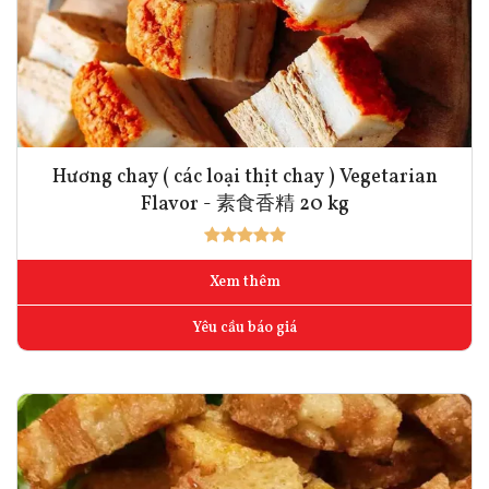
Hương chay ( các loại thịt chay ) Vegetarian
Flavor - 素食香精 20 kg
Xem thêm
Yêu cầu báo giá