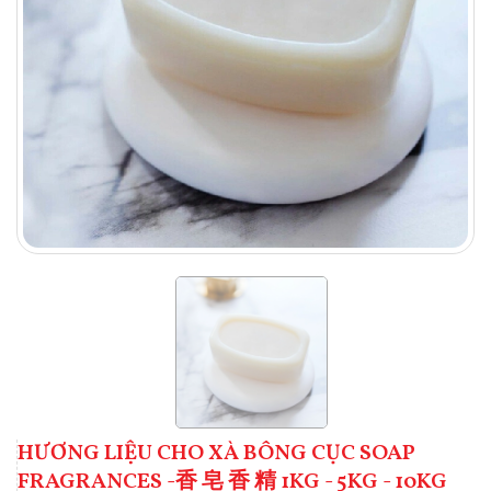
HƯƠNG LIỆU CHO XÀ BÔNG CỤC SOAP
FRAGRANCES -香 皂 香 精 1KG - 5KG - 10KG