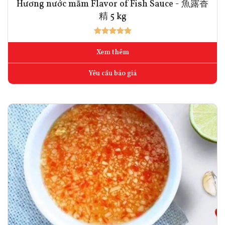
Hương nước mắm Flavor of Fish Sauce - 魚露香
精 5 kg
Xem thêm
Yêu cầu báo giá