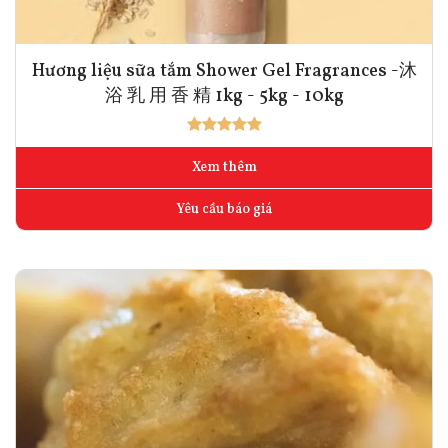
Hương liệu sữa tắm Shower Gel Fragrances -沐
浴 乳 用 香 精 1kg - 5kg - 10kg
Xem thêm
Yêu cầu báo giá