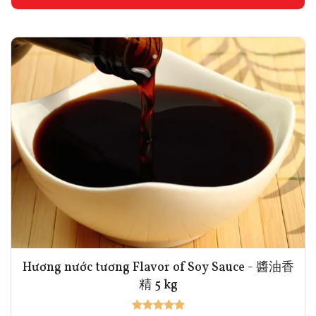
Hương nước tương Flavor of Soy Sauce - 醬油香
精 5 kg