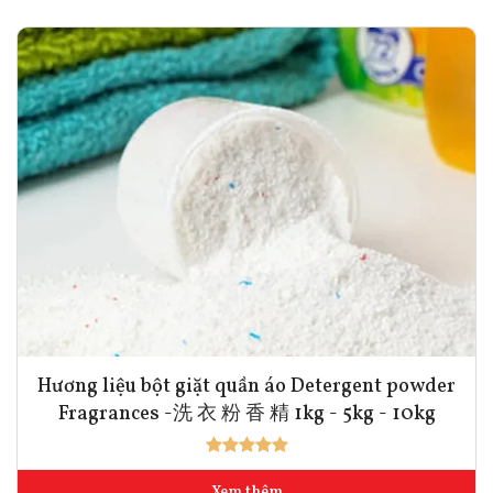
Hương liệu bột giặt quần áo Detergent powder
Fragrances -洗 衣 粉 香 精 1kg - 5kg - 10kg
Xem thêm