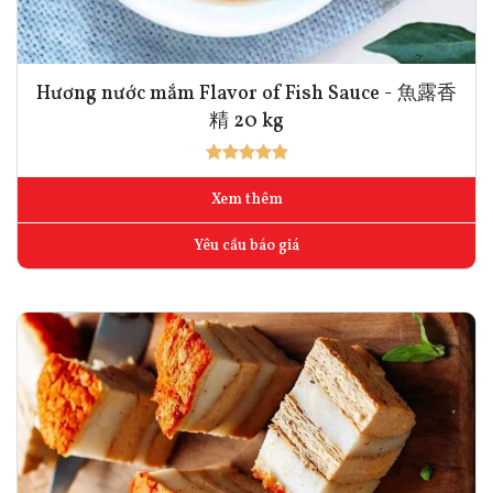
Hương nước mắm Flavor of Fish Sauce - 魚露香
精 20 kg
Xem thêm
Yêu cầu báo giá