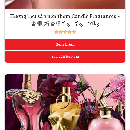
Hương liệu sáp nến thơm Candle Fragrances -
香 蠟 燭 香精 1kg - 5kg - 10kg
Xem thêm
Yêu cầu báo giá