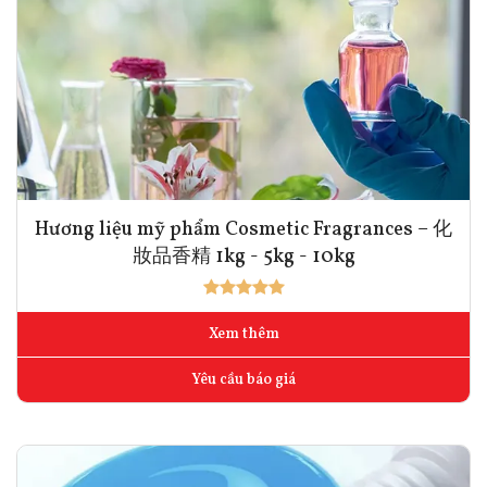
Hương liệu mỹ phẩm Cosmetic Fragrances – 化
妝品香精 1kg - 5kg - 10kg
Xem thêm
Yêu cầu báo giá