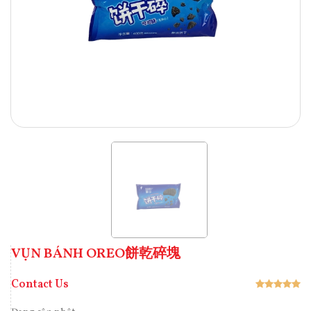
VỤN BÁNH OREO餅乾碎塊
Contact Us