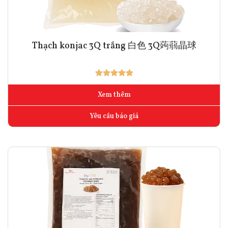
Thạch konjac 3Q trắng 白色 3Q蒟蒻晶球
Xem thêm
Yêu cầu báo giá