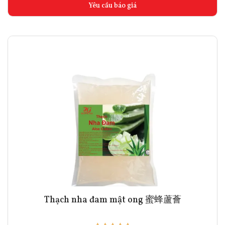
Yêu cầu báo giá
Thạch nha đam mật ong 蜜蜂蘆薈