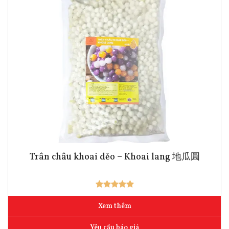
Trân châu khoai dẻo – Khoai lang 地瓜圓
Xem thêm
Yêu cầu báo giá