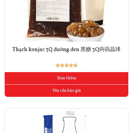
Thạch konjac 3Q đường đen 黑糖 3Q蒟蒻晶球
Xem thêm
Yêu cầu báo giá