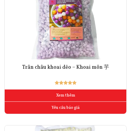
Trân châu khoai dẻo – Khoai môn 芋
Xem thêm
Yêu cầu báo giá