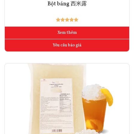
Bột báng 西米露
Xem thêm
Yêu cầu báo giá