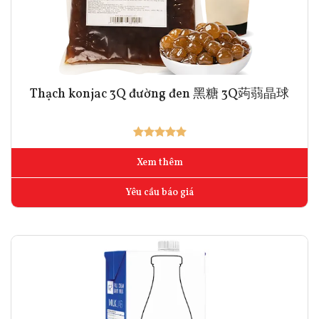
Thạch konjac 3Q đường đen 黑糖 3Q蒟蒻晶球
Xem thêm
Yêu cầu báo giá