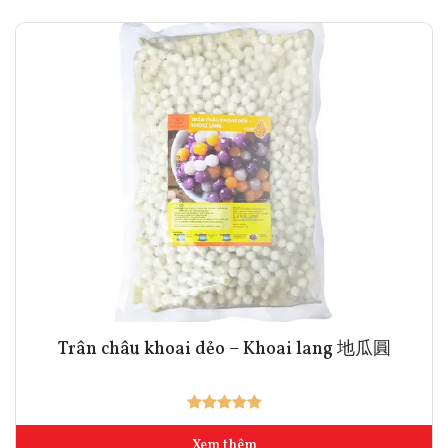
Trân châu khoai dẻo – Khoai lang 地瓜圓
Xem thêm