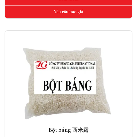
Yêu cầu báo giá
Bột báng 西米露