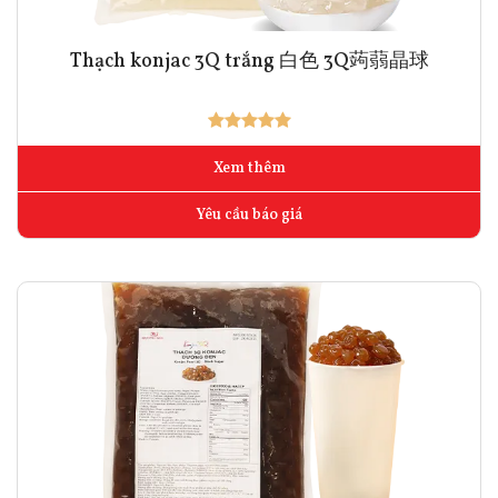
Thạch konjac 3Q trắng 白色 3Q蒟蒻晶球
Xem thêm
Yêu cầu báo giá