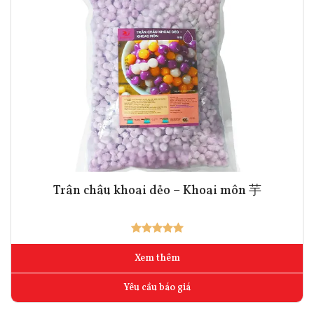
Trân châu khoai dẻo – Khoai môn 芋
Xem thêm
Yêu cầu báo giá