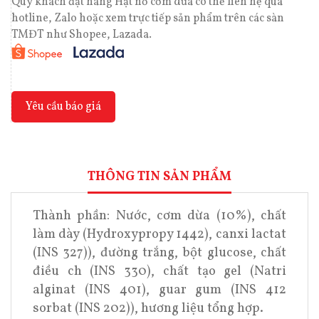
Quý khách đặt hàng Hạt nổ cơm dừa có thể liên hệ qua
hotline, Zalo hoặc xem trực tiếp sản phẩm trên các sàn
TMĐT như Shopee, Lazada.
Yêu cầu báo giá
THÔNG TIN SẢN PHẨM
Thành phần: Nước, cơm dừa (10%), chất
làm dày (Hydroxypropy 1442), canxi lactat
(INS 327)), đường trắng, bột glucose, chất
điều ch (INS 330), chất tạo gel (Natri
alginat (INS 401), guar gum (INS 412
sorbat (INS 202)), hương liệu tổng hợp.