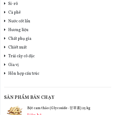
Si-rô
Cà phê
Nước cốt lẩu
Hương liệu
Chất phụ gia
Chiết xuất
Trái cây cô đặc
Gia vị
Hỗn hợp cấu trúc
SẢN PHẨM BÁN CHẠY
Bột cam thảo (Glycoside -甘草素) 25 kg