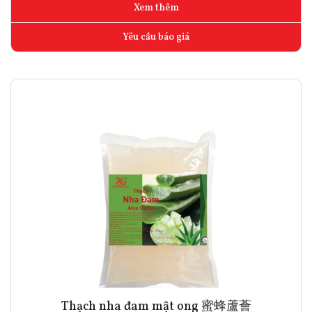
Xem thêm
Yêu cầu báo giá
Thạch nha đam mật ong 蜜蜂蘆薈