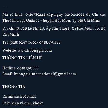
---
Mã số thuế
:
0316785442 cấp ngày 02/04/2022 do Chi cục
Thuế khu vực Quận 12 - huyện Hóc Môn, Tp. Hồ Chí Minh
Địa chỉ
:
153/1B Lê Thị Lơ, Ấp Tân Thới 1, Xã Hóc Môn, TP. Hồ
Chí Minh
Tel:
(028) 6297 0602- 0918.395.888
Website
:
www.huonggia.com
THÔNG TIN LIÊN HỆ
Hotline: 0918 395 888
Email: huonggiainternational@gmail.com
THÔNG TIN
Chính sách bảo mật
Điều kiện và điều khoản