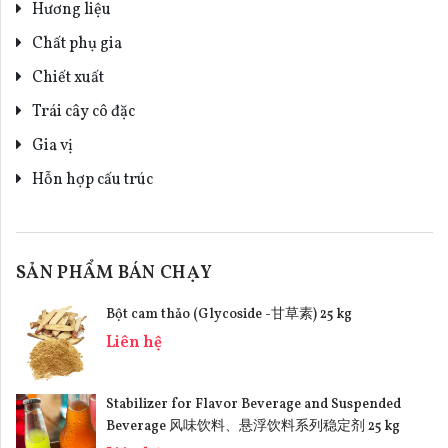
Hương liệu
Chất phụ gia
Chiết xuất
Trái cây cô đặc
Gia vị
Hỗn hợp cấu trúc
SẢN PHẨM BÁN CHẠY
Bột cam thảo (Glycoside -甘草素) 25 kg
Liên hệ
Stabilizer for Flavor Beverage and Suspended
Beverage 风味饮料、悬浮饮料系列稳定剂 25 kg