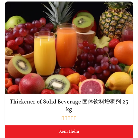
Thickener of Solid Beverage 固体饮料增稠剂 25
kg
Xem thêm