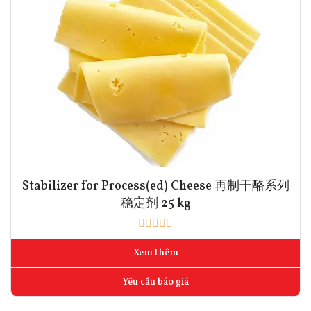
Stabilizer for Process(ed) Cheese 再制干酪系列
稳定剂 25 kg
Xem thêm
Yêu cầu báo giá