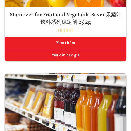
Stabilizer for Fruit and Vegetable Bever 果蔬汁
饮料系列稳定剂 25 kg
Xem thêm
Yêu cầu báo giá