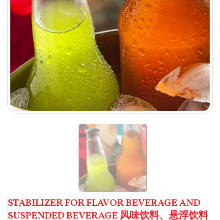
STABILIZER FOR FLAVOR BEVERAGE AND
SUSPENDED BEVERAGE 风味饮料、悬浮饮料