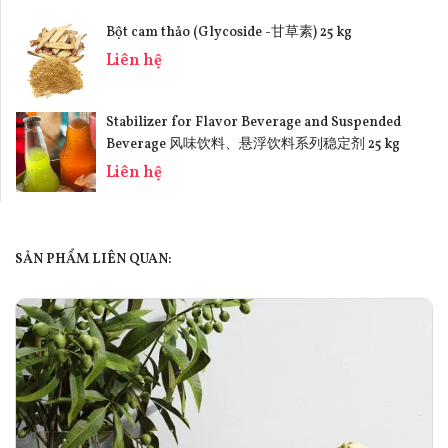
Bột cam thảo (Glycoside -甘草素) 25 kg
Liên hệ
Stabilizer for Flavor Beverage and Suspended
Beverage 风味饮料、悬浮饮料系列稳定剂 25 kg
Liên hệ
SẢN PHẨM LIÊN QUAN: