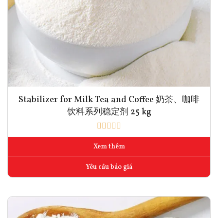
Stabilizer for Milk Tea and Coffee 奶茶、咖啡
饮料系列稳定剂 25 kg
Xem thêm
Yêu cầu báo giá