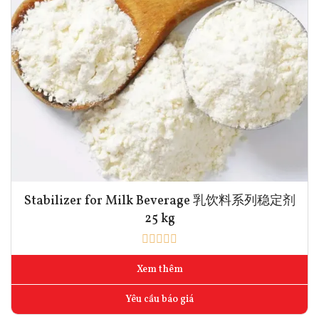
Stabilizer for Milk Beverage 乳饮料系列稳定剂
25 kg
Xem thêm
Yêu cầu báo giá