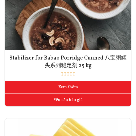
Stabilizer for Babao Porridge Canned 八宝粥罐
头系列稳定剂 25 kg
Xem thêm
Yêu cầu báo giá