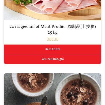
Carrageenan of Meat Product 肉制品(卡拉胶)
25 kg
Xem thêm
Yêu cầu báo giá