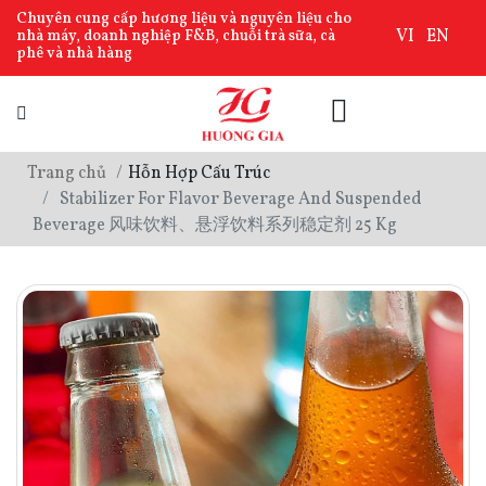
Chuyên cung cấp hương liệu và nguyên liệu cho
VI
EN
nhà máy, doanh nghiệp F&B, chuỗi trà sữa, cà
phê và nhà hàng
Trang chủ
Hỗn Hợp Cấu Trúc
Stabilizer For Flavor Beverage And Suspended
Beverage 风味饮料、悬浮饮料系列稳定剂 25 Kg