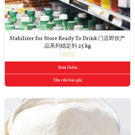
Stabilizer for Store Ready To Drink 门店即饮产
品系列稳定剂 25 kg
Xem thêm
Yêu cầu báo giá