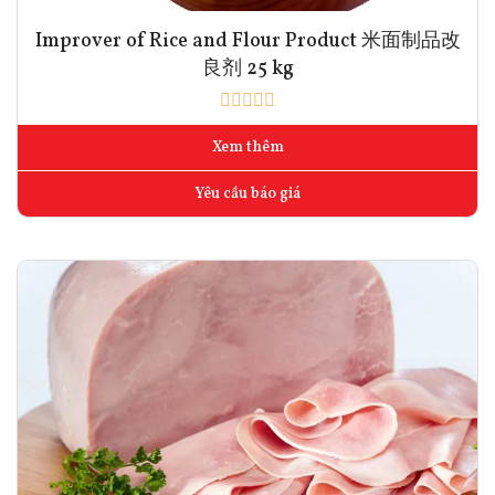
Improver of Rice and Flour Product 米面制品改
良剂 25 kg
Xem thêm
Yêu cầu báo giá