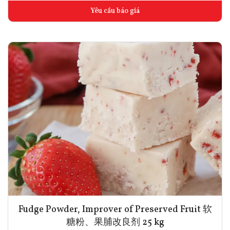
Yêu cầu báo giá
Fudge Powder, Improver of Preserved Fruit 软
糖粉、果脯改良剂 25 kg