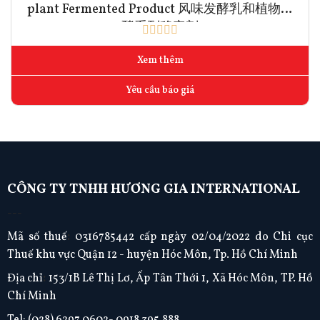
plant Fermented Product 风味发酵乳和植物发
酵系列稳定剂
Xem thêm
Yêu cầu báo giá
CÔNG TY TNHH HƯƠNG GIA INTERNATIONAL
---
Mã số thuế
:
0316785442 cấp ngày 02/04/2022 do Chi cục
Thuế khu vực Quận 12 - huyện Hóc Môn, Tp. Hồ Chí Minh
Địa chỉ
:
153/1B Lê Thị Lơ, Ấp Tân Thới 1, Xã Hóc Môn, TP. Hồ
Chí Minh