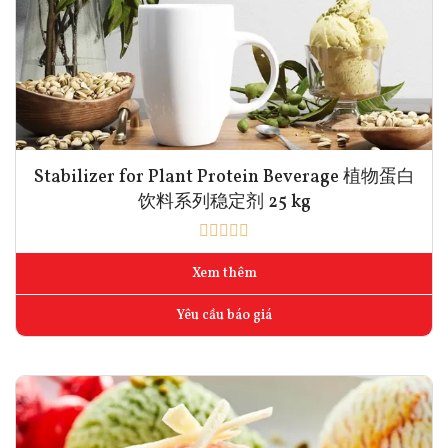
Stabilizer for Plant Protein Beverage 植物蛋白
饮料系列稳定剂 25 kg
Xem thêm
Yêu cầu báo giá