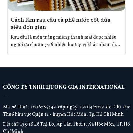
Cách làm rau câu cà phê nước cốt dừa
siêu đơn giản
Rau câu là món tráng miệng thanh mát được nhiều
người ưa chuộng với nhiều hương vị khác nhau như:
lá dứa, matcha,… Để bổ sung thêm cho thực đơn làm
rau câu đa dạng hơn hãy cùng Nguyên phụ liệu thực
phẩm Hương Gia vào bếp khám phá công thức làm
rau câu cà phê nước cốt dừa cực kỳ đơn giản nhé!
CÔNG TY TNHH HƯƠNG GIA INTERNATIONAL
---
Mã số thuế
:
0316785442 cấp ngày 02/04/2022 do Chi cục
Thuế khu vực Quận 12 - huyện Hóc Môn, Tp. Hồ Chí Minh
Địa chỉ
:
153/1B Lê Thị Lơ, Ấp Tân Thới 1, Xã Hóc Môn, TP. Hồ
Chí Minh