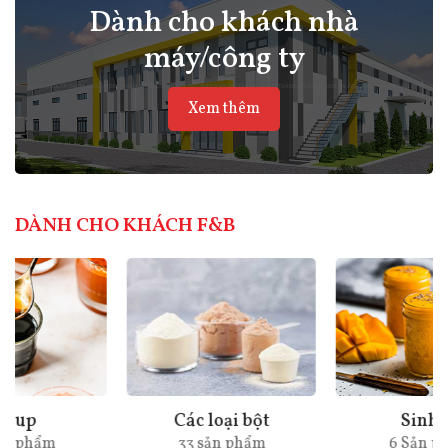
Dành cho khách nhà
máy/công ty
Xem thêm
DÀNH CHO KHÁCH F&B
Các loại bột
Sinh tố
33 sản phẩm
6 Sản phẩm